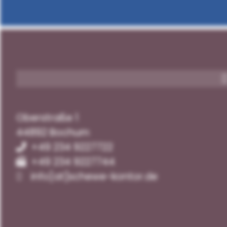
Oberstraße 1
44892 Bochum
+49 234 9227722
+49 234 9227744
info[at]schewe-kontor.de