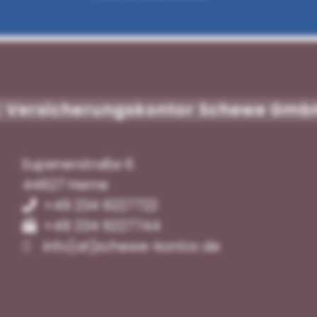
Versicherungskontor Schewe Gmb
Eupenerstraße 6
44627 Herne
+49 234 9227722
+49 234 9227744
info[at]schewe-kontor.de