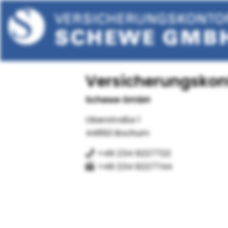
Versicherungskon
Schewe GmbH
zurück
Oberstraße 1
44892 Bochum
+49 234 9227722
+49 234 9227744