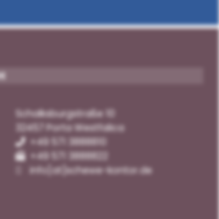
H
Schalksburgstraße 10
32457 Porta Westfalica
+49 571 3888810
+49 571 3888822
info[at]schewe-kontor.de