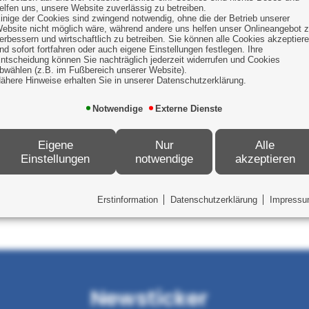
elfen uns, unsere Website zuverlässig zu betreiben.
inige der Cookies sind zwingend notwendig, ohne die der Betrieb unserer
 eine Berufsunfähigkeitsversicherung abschließ
ebsite nicht möglich wäre, während andere uns helfen unser Onlineangebot 
erbessern und wirtschaftlich zu betreiben. Sie können alle Cookies akzeptier
nd sofort fortfahren oder auch eigene Einstellungen festlegen. Ihre
n zu diesem Thema finden Sie
hier
ntscheidung können Sie nachträglich jederzeit widerrufen und Cookies
bwählen (z.B. im Fußbereich unserer Website).
ähere Hinweise erhalten Sie in unserer Datenschutzerklärung.
Notwendige
Externe Dienste
Eigene
Nur
Alle
Einstellungen
notwendige
akzeptieren
Erstinformation
Datenschutzerklärung
Impress
Newsticker