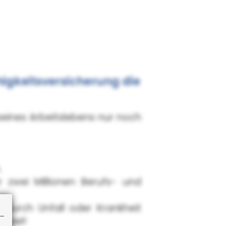
higkeitsversicherung die
eines Arbeitslebens nur noch
.
r zwei Millionen Berufs- und
 durch Unfall oder Krankheit
Spiel!